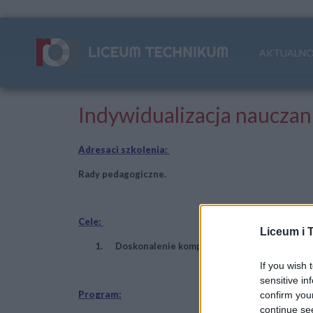
AKTUALNO
Indywidualizacja nauczani
Adresaci szkolenia:
Rady pedagogiczne.
Cele:
Liceum i 
1. Doskonalenie kompetencji nauczycielskich z
If you wish 
sensitive in
Program:
confirm you
continue se