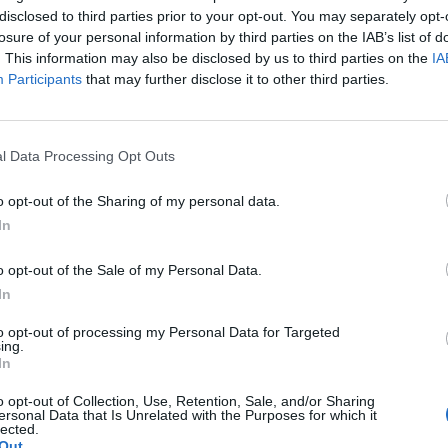
sów o indywidualizacji.
disclosed to third parties prior to your opt-out. You may separately opt-
losure of your personal information by third parties on the IAB’s list of
auczania.
. This information may also be disclosed by us to third parties on the
IA
Participants
that may further disclose it to other third parties.
l Data Processing Opt Outs
o opt-out of the Sharing of my personal data.
In
o opt-out of the Sale of my Personal Data.
aria i konferencje. Autorka i współautorka wielu publikacji. Specjalista
In
dmiotowych, samoocena jako wspieranie ucznia w jego rozwoju i samodz
nauczania i uczenia się, konstruowanie programów dydaktycznych.
to opt-out of processing my Personal Data for Targeted
ing.
In
o opt-out of Collection, Use, Retention, Sale, and/or Sharing
ersonal Data that Is Unrelated with the Purposes for which it
lected.
Out