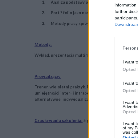
1. Analiza podstawy programowej pod kątem zapi
information 
further disc
2. Port ? folio jako narzędzie indywidualizacji n
participants
3. Metody pracy sprzyjające indywidualizacji.
Downstream 
Metody:
Persona
Wykład, prezentacja multimedialna, praca w grupie.
I want t
Opted 
Prowadzący:
I want t
Trener, wieloletni praktyk. Prowadzi warsztaty, semin
Opted 
umiejętności inter- i intrapersonalnych, ponadprze
alternatywne, indywidualizacja nauczania, techniki 
I want 
Advertis
Opted 
Czas trwania szkolenia:
5 godzin dydaktycznych.
I want t
of my P
was col
Opted 