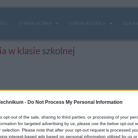
ŚCI
STREFA UCZNIA
STREFA RODZICA
DLA K
a w klasie szkolnej
Technikum -
Do Not Process My Personal Information
wiązanych z dydaktyką.
to opt-out of the sale, sharing to third parties, or processing of your per
formation for targeted advertising by us, please use the below opt-out s
r selection. Please note that after your opt-out request is processed y
eing interest-based ads based on personal information utilized by us or