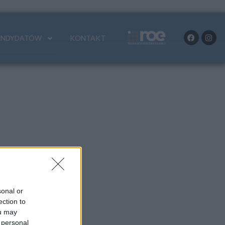
ANDYDATÓW
KONTAKT
sonal or
ection to
ou may
 personal