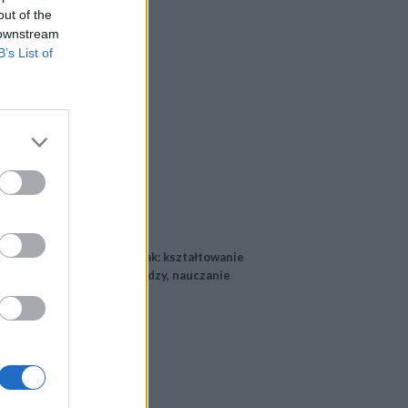
out of the
 downstream
B’s List of
 w takich kompetencjach, jak: kształtowanie
ielności w zdobywaniu wiedzy, nauczanie