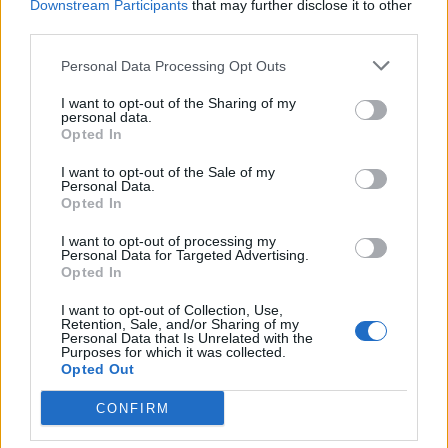
Downstream Participants
that may further disclose it to other
third parties.
6. Trening praktycznego zastosowania poznanych technik i
metod – próba wypracowania odpowiednich procedur.
Personal Data Processing Opt Outs
I want to opt-out of the Sharing of my
personal data.
Metody:
Opted In
Prezentacja multimedialna, analiza przypadków, dyskusja, sesja
pytań i odpowiedzi.
I want to opt-out of the Sale of my
Personal Data.
Opted In
Prowadzący:
I want to opt-out of processing my
Personal Data for Targeted Advertising.
Opted In
Szkolenie poprowadzi nauczyciel dyplomowany, socjoterapeuta,
pedagog rodzinny, specjalista terapii pedagogicznej, pedagog
I want to opt-out of Collection, Use,
wczesnego wspomagania rozwoju dziecka, specjalista
Retention, Sale, and/or Sharing of my
psychologicznego wsparcia dla dzieci i młodzieży z zaburzeniami
Personal Data that Is Unrelated with the
Purposes for which it was collected.
zachowania. Prowadzi autorskie szkolenia dla studentów,
Opted Out
nauczycieli, pedagogów, psychologów i dyrektorów placówek
oświatowych. Wieloletnie doświadczenie zdobywała między innymi
CONFIRM
pracując jako pedagog rodzinny, z rodzinami z problemami
opiekuńczo-wychowawczymi oraz młodzieżą z rodzin zastępczych