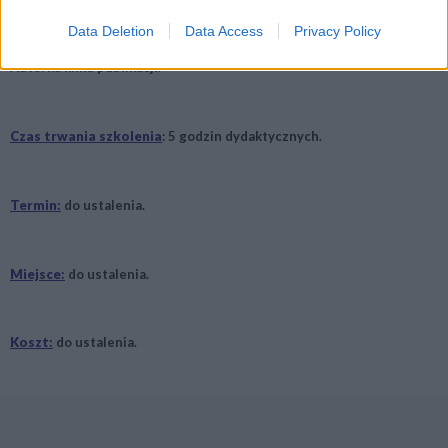
w kształtowaniu prawidłowych postaw rodzicielskich. W szkole
podstawowej, dokonywała diagnozy dojrzałości szkolnej oraz
Data Deletion
Data Access
Privacy Policy
prowadziła zajęcia terapeutyczne dla dzieci z ryzyka dysleksji .
Autorka kilku publikacji.
Czas trwania szkolenia
: 5 godzin dydaktycznych.
Termin:
do ustalenia.
Miejsce:
do ustalenia.
Koszt:
do ustalenia.