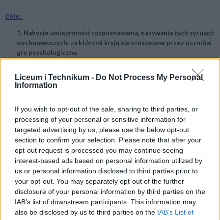
Cele:
1. Nabycie umiejętności rozpoznawania, nazywania tych sytuacji
wychowawczych, za którymi kryją się stosowane przez uczniów
gry psychologiczne.
2. Nabycie umiejętności radzenia sobie z ?manipulacjami?
Liceum i Technikum -
Do Not Process My Personal
aranżowanymi przez uczniów.
Information
If you wish to opt-out of the sale, sharing to third parties, or
Program:
processing of your personal or sensitive information for
targeted advertising by us, please use the below opt-out
1. Gry psychologiczne prowadzone przez uczniów i przez
nauczycieli.
section to confirm your selection. Please note that after your
opt-out request is processed you may continue seeing
2. Zachowania negatywistyczne uczniów.
interest-based ads based on personal information utilized by
us or personal information disclosed to third parties prior to
3. Prowokacje a zachowania ryzykowne.
your opt-out. You may separately opt-out of the further
4. Nauczyciel wobec zachowań prowokacyjnych uczniów.
disclosure of your personal information by third parties on the
IAB’s list of downstream participants. This information may
5. Techniki i metody radzenia sobie w sytuacjach trudnych i
also be disclosed by us to third parties on the
IAB’s List of
ryzykownych.